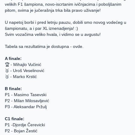
velikih F1 šampiona, novo-iscrtanim ivičnjacima i poboljšanim
pitom, svima je jučerašnja trka bila pravo uživanje!
U napetoj borbi i pred letnju pauzu, dobili smo novog vodećeg u
šampionatu, a i par XL iznenadjenja! :)
Svim vozačima veliko hvala, i vidimo se u avgustu!
Tabela sa rezultatima je dostupna -
ovde
.
A finale:
🏆 - Mihajlo Vučinić
🥈 - Uroš Veselinović
🥉 - Marko Krstić
B finale:
P1 - Masimo Tasevski
P2 - Milan Milosavljević
P3 - Aleksandar Pržulj
C1 finale:
P1 -Djordje Čerevicki
P2 - Bojan Žestić