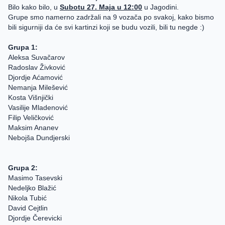
Bilo kako bilo, u
Subotu 27. Maja u 12:00
u Jagodini.
Grupe smo namerno zadržali na 9 vozača po svakoj, kako bismo
bili sigurniji da će svi kartinzi koji se budu vozili, bili tu negde :)
Grupa 1:
Aleksa Suvačarov
Radoslav Živković
Djordje Aćamović
Nemanja Milešević
Kosta Višnjički
Vasilije Mladenović
Filip Veličković
Maksim Ananev
Nebojša Dundjerski
Grupa 2:
Masimo Tasevski
Nedeljko Blažić
Nikola Tubić
David Cejtlin
Djordje Čerevicki