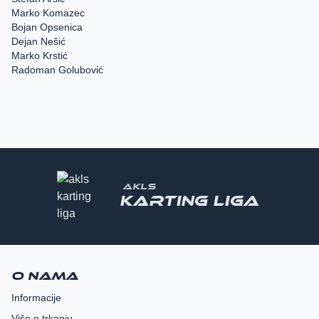
Marko Komazec
Bojan Opsenica
Dejan Nešić
Marko Krstić
Radoman Golubović
AKLS
Karting liga
O nama
Informacije
Više o trkanju