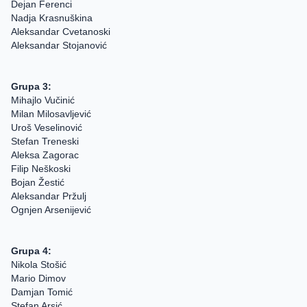
Dejan Ferenci
Nadja Krasnuškina
Aleksandar Cvetanoski
Aleksandar Stojanović
Grupa 3:
Mihajlo Vučinić
Milan Milosavljević
Uroš Veselinović
Stefan Treneski
Aleksa Zagorac
Filip Neškoski
Bojan Žestić
Aleksandar Pržulj
Ognjen Arsenijević
Grupa 4:
Nikola Stošić
Mario Dimov
Damjan Tomić
Stefan Arsić