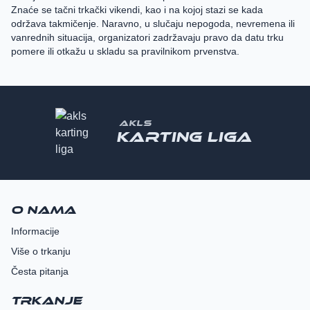
Znaće se tačni trkački vikendi, kao i na kojoj stazi se kada
održava takmičenje. Naravno, u slučaju nepogoda, nevremena ili
vanrednih situacija, organizatori zadržavaju pravo da datu trku
pomere ili otkažu u skladu sa pravilnikom prvenstva.
AKLS
Karting liga
O nama
Informacije
Više o trkanju
Česta pitanja
Trkanje