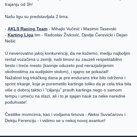
trajanju od 3h!
Našu ligu su predstavljala 2 tima:
-
AKLS Racing Team
- Mihajlo Vučinić i Masimo Tasevski
-
Karting Liga
tim - Radoslav Živković, Djodje Čerevicki i Dejan
Nešić
U neverovatno jakoj konkurenciji, da ne kažemo, medju najboljim
rental vozačima u zemlji, naši timovi su zauzeli respektabilno
šesto i treće mesto (kasnije oduzeto pod nerazjašnjenim
okolnostima za sudijskim stolom), i sjajno se pokazali!
Nažalost tog trkačkog dana je pre endurans trke bilo održeno i
sprint trkanje, koje je poremetilo kartinge toliko da je cela trka bila
više o dobroj taktici i "ciljanju" pravih kartinga nego o samom
tempu i umeću na stazi, ali i to je sjajan nauk za neke naredne
poduhvate!
Čestitke momcima, kao i vodjama timova - Aleksi Suvačarovu i
Dekiju Ferenciju - i vidimo se u nekoj novoj avanturi!