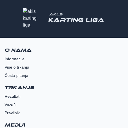
AKLS
Karting liga
O nama
Informacije
Više o trkanju
Česta pitanja
Trkanje
Rezultati
Vozači
Pravilnik
Mediji