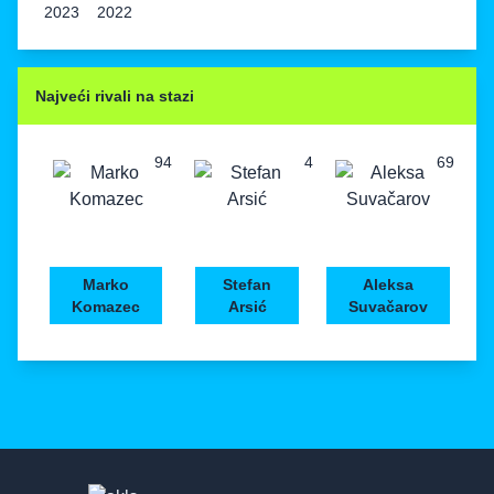
2023
2022
Najveći rivali na stazi
94
4
69
Marko
Stefan
Aleksa
Komazec
Arsić
Suvačarov