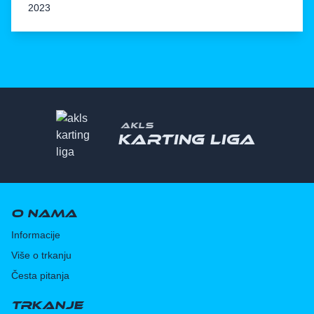
2023
AKLS
Karting liga
O nama
Informacije
Više o trkanju
Česta pitanja
Trkanje