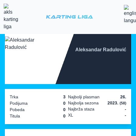
Karting Liga
Aleksandar Radulović
Trka
3
Najbolji plasman
26.
Najbolja sezona
2023.
Podijuma
0
(58)
Najbrža staza
-
Pobeda
0
XL
-
Titula
0