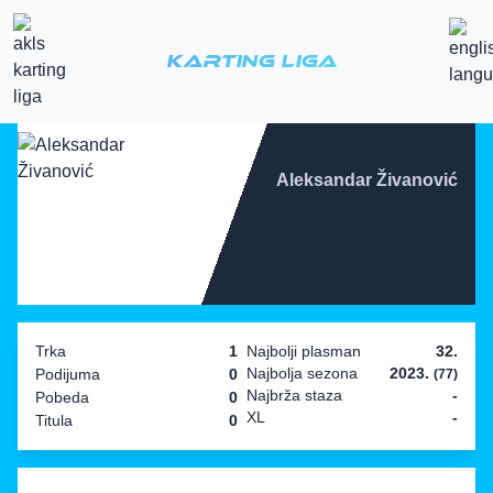
Karting Liga
Aleksandar Živanović
Trka
1
Najbolji plasman
32.
Najbolja sezona
2023.
Podijuma
0
(77)
Najbrža staza
-
Pobeda
0
XL
-
Titula
0