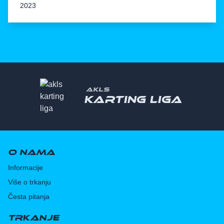
2023
AKLS
Karting liga
O nama
Informacije
Više o trkanju
Česta pitanja
Trkanje