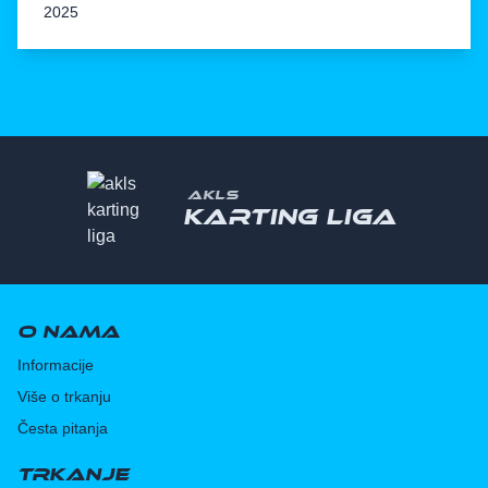
2025
AKLS
Karting liga
O nama
Informacije
Više o trkanju
Česta pitanja
Trkanje