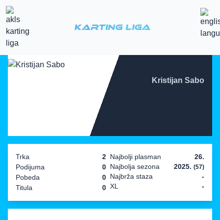
Karting Liga
Kristijan Sabo
Trka
2
Najbolji plasman
26.
Najbolja sezona
2025.
Podijuma
0
(57)
Najbrža staza
-
Pobeda
0
XL
-
Titula
0