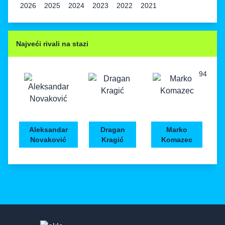
2026
2025
2024
2023
2022
2021
Najveći rivali na stazi
94
Aleksandar
Dragan
Marko
Novaković
Kragić
Komazec