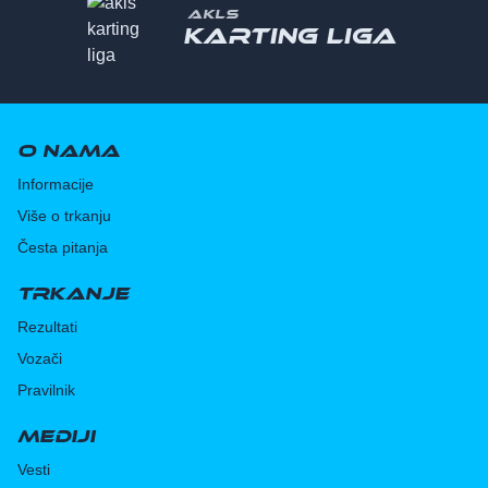
AKLS
Karting liga
O nama
Informacije
Više o trkanju
Česta pitanja
Trkanje
Rezultati
Vozači
Pravilnik
Mediji
Vesti