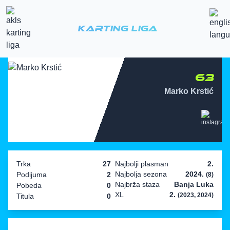
Karting Liga
63
Marko Krstić
Trka
27
Najbolji plasman
2.
Najbolja sezona
2024.
Podijuma
2
(8)
Najbrža staza
Banja Luka
Pobeda
0
XL
2.
(2023, 2024)
Titula
0