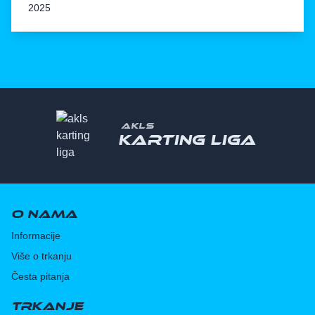
2025
AKLS
Karting liga
O nama
Informacije
Više o trkanju
Česta pitanja
Trkanje