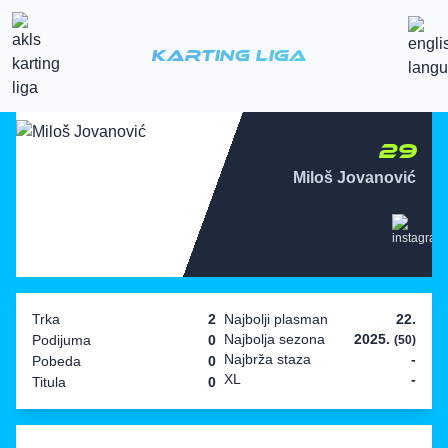
Karting Liga
29
Miloš Jovanović
Trka
2
Najbolji plasman
22.
Najbolja sezona
2025.
Podijuma
0
(50)
Najbrža staza
-
Pobeda
0
XL
-
Titula
0