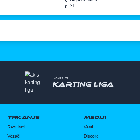
0
XL
0
AKLS
Karting liga
Trkanje
Mediji
Rezultati
Vesti
Vozači
Discord