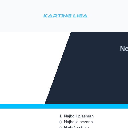
Karting Liga
Ne
1
Najbolji plasman
Najbolja sezona
0
Najbrža staza