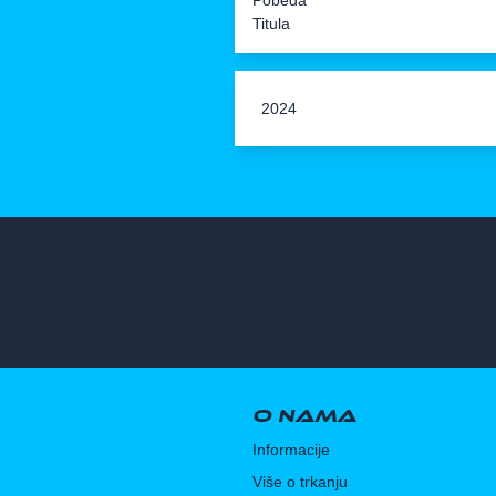
Pobeda
Titula
2024
O nama
Informacije
Više o trkanju