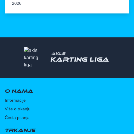
2026
AKLS
Karting liga
O nama
Informacije
Više o trkanju
Česta pitanja
Trkanje