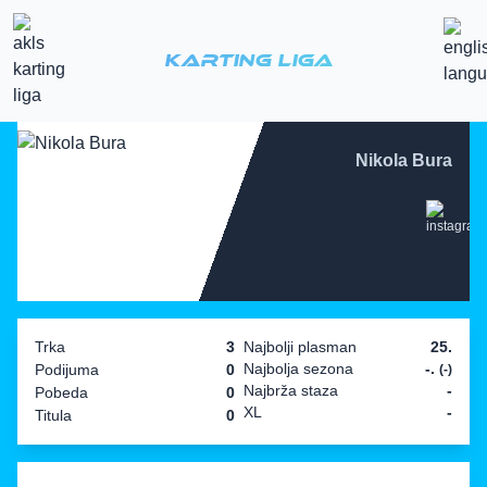
Karting Liga
Nikola Bura
Trka
3
Najbolji plasman
25.
Najbolja sezona
-.
Podijuma
0
(-)
Najbrža staza
-
Pobeda
0
XL
-
Titula
0