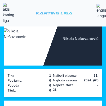
Karting Liga
Nikola Nešovanović
Trka
1
Najbolji plasman
31.
Najbolja sezona
2024.
Podijuma
0
(64)
Najbrža staza
-
Pobeda
0
XL
-
Titula
0