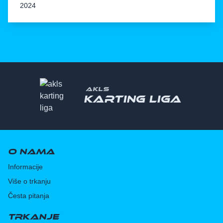
2024
AKLS
Karting liga
O nama
Informacije
Više o trkanju
Česta pitanja
Trkanje