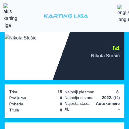
Karting Liga
14
Nikola Stošić
Trka
15
Najbolji plasman
8.
Najbolja sezona
2022.
Podijuma
0
(19)
Najbrža staza
Autokomerc
Pobeda
0
XL
-
Titula
0