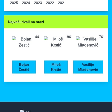
2025
2024
2023
2022
2021
Najveći rivali na stazi
44
96
76
Bojan
Miloš
Vasilije
Žestić
Krstić
Mladenović