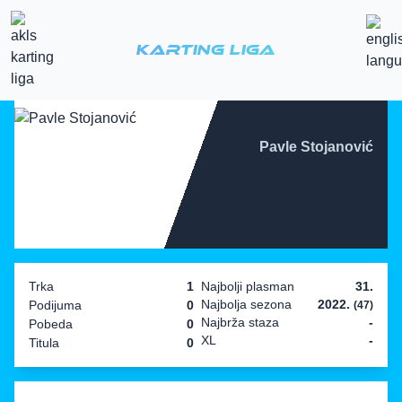
Karting Liga
Pavle Stojanović
Trka
1
Najbolji plasman
31.
Najbolja sezona
2022.
Podijuma
0
(47)
Najbrža staza
-
Pobeda
0
XL
-
Titula
0