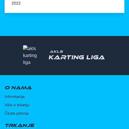
2022
AKLS
Karting liga
O nama
Informacije
Više o trkanju
Česta pitanja
Trkanje