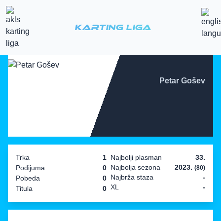
Karting Liga
Petar Gošev
Trka
1
Najbolji plasman
33.
Najbolja sezona
2023.
Podijuma
0
(80)
Najbrža staza
-
Pobeda
0
XL
-
Titula
0