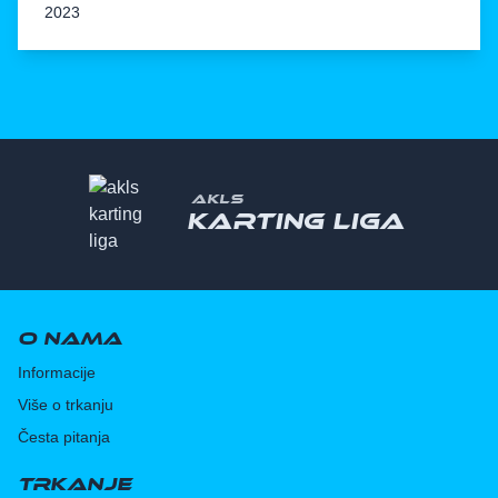
2023
AKLS
Karting liga
O nama
Informacije
Više o trkanju
Česta pitanja
Trkanje