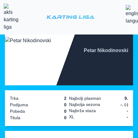
Karting Liga
Petar Nikodinovski
Trka
2
Najbolji plasman
9.
Najbolja sezona
-.
Podijuma
0
(-)
Najbrža staza
-
Pobeda
0
XL
-
Titula
0