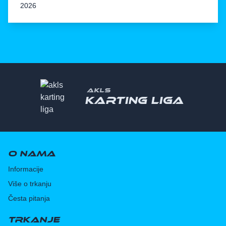
2026
AKLS
Karting liga
O nama
Informacije
Više o trkanju
Česta pitanja
Trkanje