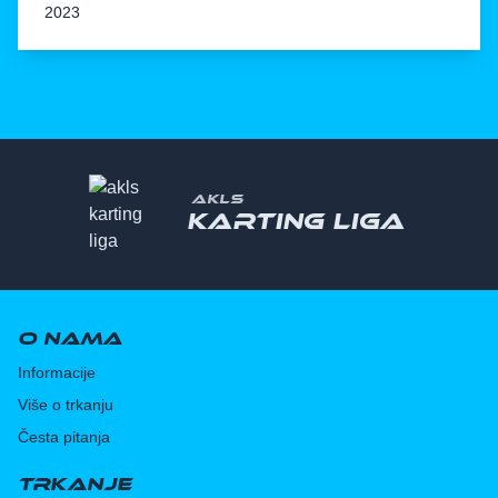
2023
AKLS
Karting liga
O nama
Informacije
Više o trkanju
Česta pitanja
Trkanje