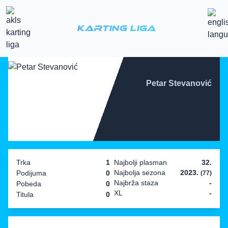
Karting Liga
Petar Stevanović
Trka
1
Najbolji plasman
32.
Najbolja sezona
2023.
Podijuma
0
(77)
Najbrža staza
-
Pobeda
0
XL
-
Titula
0