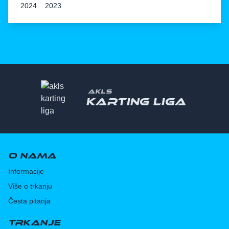
2024
2023
AKLS
Karting liga
O nama
Informacije
Više o trkanju
Česta pitanja
Trkanje