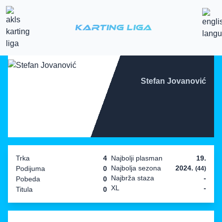
Karting Liga
Stefan Jovanović
Trka
4
Najbolji plasman
19.
Najbolja sezona
2024.
Podijuma
0
(44)
Najbrža staza
-
Pobeda
0
XL
-
Titula
0